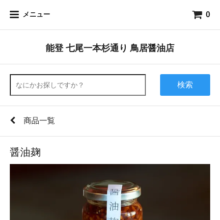
0
メニュー
能登 七尾一本杉通り 鳥居醤油店
検索
商品一覧
醤油麹