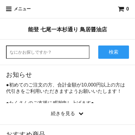
0
メニュー
能登 七尾一本杉通り 鳥居醤油店
検索
お知らせ
●初めてのご注文の方、合計金額が10,000円以上の方は
代引きをご利用いただきますようお願いいたします！
●たくさんのご支援に感謝申し上げます●
「七尾復興｜能登半島地震で壊れた建物を修復し、再び
続きを見る
醤油をつくりたい」という思いで
クラウドファンディン
グページ
を公開いたしました。多くの方々のご支援に心
より感謝いたします。
おすすめ商品
クラウドファンディングでご支援いただきました皆様で