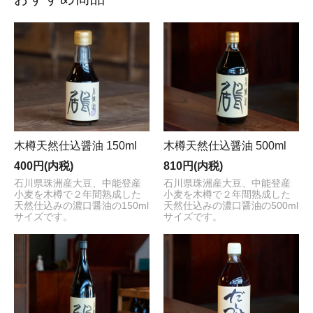
す。
本当にありがとうございました。
木樽天然仕込醤油 150ml
木樽天然仕込醤油 500ml
400円(内税)
810円(内税)
石川県珠洲産大豆、中能登産
石川県珠洲産大豆、中能登産
小麦を木樽で２年間熟成した
小麦を木樽で２年間熟成した
天然仕込みの濃口醤油の150ml
天然仕込みの濃口醤油の500ml
サイズです。
サイズです。