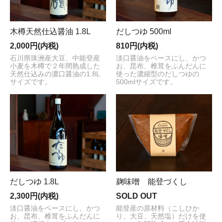
木樽天然仕込醤油 1.8L
だしつゆ 500ml
2,000円(内税)
810円(内税)
石川県珠洲産大豆、中能登産
淡口醤油をベースにし、かつ
小麦を木樽で２年間熟成した
お、昆布、椎茸をふんだんに
天然仕込みの濃口醤油の1.8L
使った濃縮型のだしつゆの
サイズです。
500mlサイズです。
だしつゆ 1.8L
麹味噌 能登づくし
2,300円(内税)
SOLD OUT
淡口醤油をベースにし、かつ
能登産の原材料（こしひか
お、昆布、椎茸をふんだんに
り、大豆、天然塩）だけを使