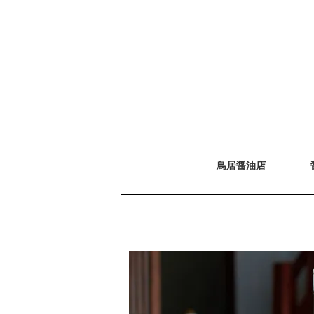
鳥居醤油店