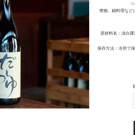
っ
煮物、鍋料理などに
原材料名：淡白醤
保存方法：冷所で保