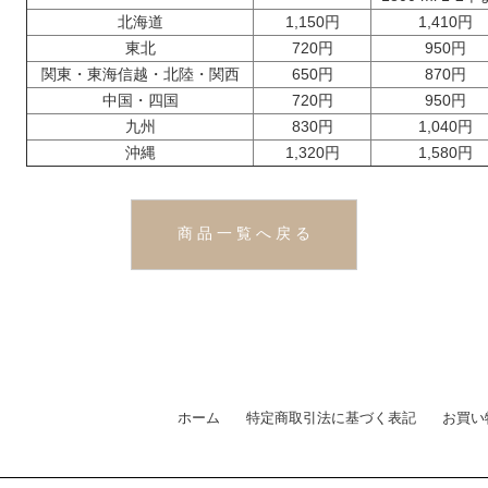
北海道
1,150円
1,410円
東北
720円
950円
関東・東海信越・北陸・関西
650円
870円
中国・四国
720円
950円
九州
830円
1,040円
沖縄
1,320円
1,580円
商 品 一 覧 へ 戻 る
ホーム
特定商取引法に基づく表記
お買い